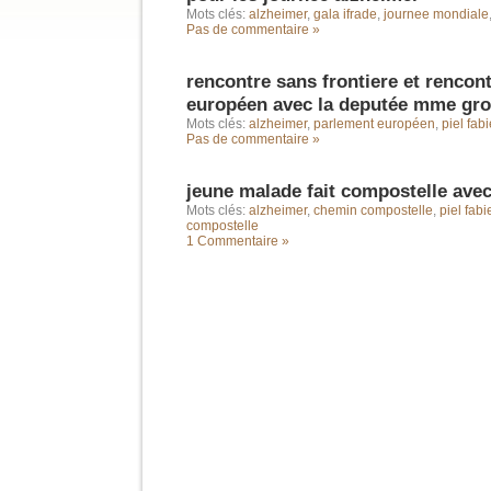
Mots clés:
alzheimer
,
gala ifrade
,
journee mondiale
Pas de commentaire »
rencontre sans frontiere et rencon
européen avec la deputée mme gro
Mots clés:
alzheimer
,
parlement européen
,
piel fab
Pas de commentaire »
jeune malade fait compostelle ave
Mots clés:
alzheimer
,
chemin compostelle
,
piel fab
compostelle
1 Commentaire »