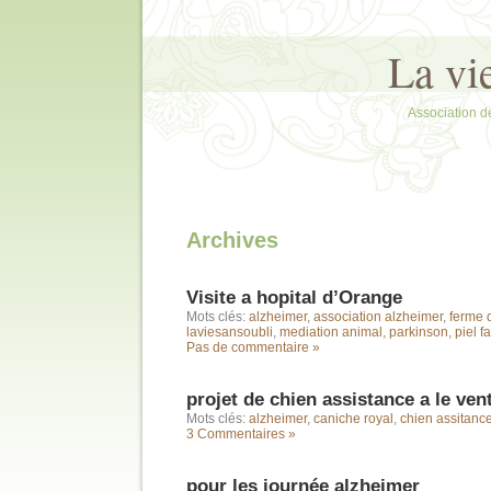
La vi
Association d
Archives
Visite a hopital d’Orange
Mots clés:
alzheimer
,
association alzheimer
,
ferme 
laviesansoubli
,
mediation animal
,
parkinson
,
piel f
Pas de commentaire »
projet de chien assistance a le ve
Mots clés:
alzheimer
,
caniche royal
,
chien assitanc
3 Commentaires »
pour les journée alzheimer