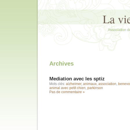
La vi
Association d
Archives
Mediation avec les sptiz
Mots clés:
alzheimer
,
animaux
,
association
,
benevo
animal avec petit chien
,
parkinson
Pas de commentaire »